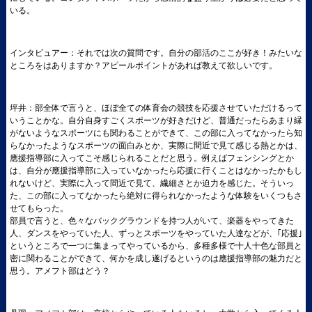
いる。
インタビュアー：それでは次の質問です。自分の部活のここが好き！みたいな
ところをはありますか？アピールポイントがあれば教えて欲しいです。
坪井：部全体で言うと、ほぼ全ての体育会の競技を応援させていただけるって
いうことかな。自分自身すごくスポーツが好きだけど、普通だったらあまり縁
がないようなスポーツにも関わることができて、この部に入ってなかったら知
らなかったようなスポーツの面白みとか、実際に間近で見て感じる熱とかは、
應援指導部に入ってこそ感じられることだと思う。例えばフェンシングとか
は、自分が應援指導部に入っていなかったら応援に行くことはなかったかもし
れないけど、実際に入って間近で見て、繊細さとか迫力を感じた。そういっ
た、この部に入ってなかったら絶対に得られなかったような体験をいくつもさ
せてもらった。
部員で言うと、色々なバックグラウンドを持つ人がいて、楽器をやってきた
人、ダンスをやっていた人、ずっとスポーツをやっていた人達などが、｢応援｣
というところで一つに集まってやっているから、多種多様で十人十色な部員と
密に関わることができて、何かを成し遂げるというのは應援指導部の魅力だと
思う。アメフト部はどう？