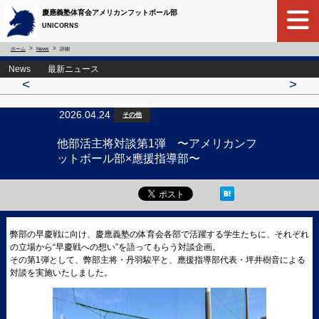
慶應義塾体育会アメリカンフットボール部
UNICORNS
ホーム
News
詳細
News 最新ニュース
<
>
2026.04.24
その他
他部活主将対談第1弾 〜アメリカンフ
ットボール部×應援指導部〜
弊部の早慶戦に向け、慶應義塾の体育会各部で活躍する学生たちに、それぞれ
の立場から“早慶戦への想い”を語ってもらう対談企画。
その第1弾として、弊部主将・丹羽駿平と、應援指導部代表・坪井樹音による
対談を実施いたしました。