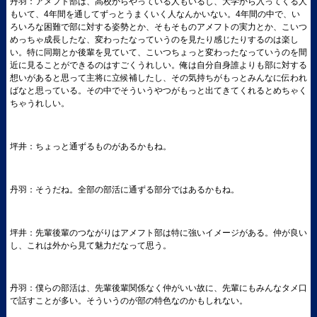
丹羽：アメフト部は、高校からやっている人もいるし、大学から入ってくる人
もいて、4年間を通してずっとうまくいく人なんかいない。4年間の中で、い
ろいろな困難で部に対する姿勢とか、そもそものアメフトの実力とか、こいつ
めっちゃ成長したな、変わったなっていうのを見たり感じたりするのは楽し
い。特に同期とか後輩を見ていて、こいつちょっと変わったなっていうのを間
近に見ることができるのはすごくうれしい。俺は自分自身誰よりも部に対する
想いがあると思って主将に立候補したし、その気持ちがもっとみんなに伝われ
ばなと思っている。その中でそういうやつがもっと出てきてくれるとめちゃく
ちゃうれしい。
坪井：ちょっと通ずるものがあるかもね。
丹羽：そうだね。全部の部活に通ずる部分ではあるかもね。
坪井：先輩後輩のつながりはアメフト部は特に強いイメージがある。仲が良い
し、これは外から見て魅力だなって思う。
丹羽：僕らの部活は、先輩後輩関係なく仲がいい故に、先輩にもみんなタメ口
で話すことが多い。そういうのが部の特色なのかもしれない。