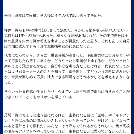
丹羽：基本は立候補。その後に４年の代で話し合って決めた。
坪井：俺らも4年の中で話し合って決めた。何かしら部を引っ張りたいという
気持ちは1年生の頃からあった。様々な役割があるけれど、その中で自分は全
体の意見を集めて何か答えを出すことが得意だったと思う。それもあって自分
は同期に選んでもらう形で應援指導部の代表になった。
代表になってから、さらに一層責任感が高まった。下級生の頃は自分がどうや
って応援したら選手に届くか、どうやったら楽器が上達するか、どうやったら
声をうまく飛ばせるかなど、自分中心な考え方だったけれど、代表になってか
らはより部員一人一人のことを知って、部全体としてどういう方向に進みたい
か、全員が楽しめて応援に注力できる環境をどう作るかなどを考えるようにな
った。
そういった責任感が生まれたり、今までとは違う視野で部活に向き合うことが
できていて、とてもやりがいを感じている。
丹羽：俺はちょっと違う話になるけど、主将になる前は「主将」や「キャプテ
ン」と呼ばれるのに慣れないんじゃないかと思っていた。だけど、いざなって
みると意外とすぐ慣れた。みんな、そう呼んでくれるからうれしい。元々高校
の頃からアメフトをやっているけれど、主将になるとは思っていなかったし、