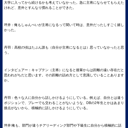
大学に入ってから続けるかも考えていなかった。急に主将にならせてもらえた
けれど、意外とすんなり慣れることができた。
坪井：俺もしゅんぺいが主将になるって聞いて時は、意外だったしすごく嬉し
かった。
丹羽：高校の頃はたぶん誰も（自分が主将になるとは）思っていなかったと思
う。
インタビュアー：キャプテン（主将）になると後輩からは距離の遠い存在だと
思われがちだと思います。その距離の詰め方として意識していることあります
か。
丹羽：色々な人に自分から話しかけるようにしている。例えば、自分とは違う
ポジションで、プレーでも交わることがないような、DBの2年生とかはあまり
接点がないから、積極的に話しかけるようにしている。
坪井:俺も、部門が違うチアリーディング部門や下級生に自分から積極的に話