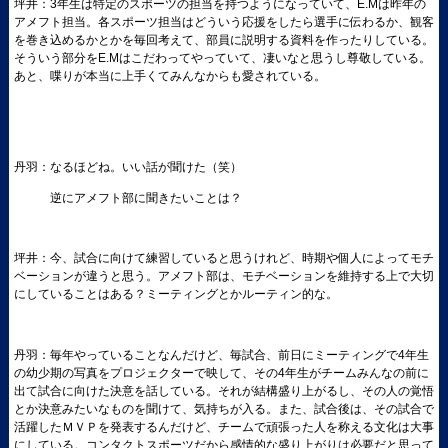
坪井：3年生は特定のスポーツの担当を持つようになっていて、E.Mは昨年の
アメフト担当。各スポーツ担当はどういう応援をしたら選手に伝わるか、観客
を巻き込めるかとかを毎回考えて、部員に説明する資料を作ったりしている。
そういう部分をE.Mはこだわってやっていて、凄いなと思うし尊敬している。
あと、喋りが本当に上手くてみんなからも愛されている。
丹羽：なるほどね。いい話が聞けた（笑）
逆にアメフト部に聞きたいことは？
坪井：今、試合に向けて練習していると思うけれど、時期や個人によってモチ
ベーションが違うと思う。アメフト部は、モチベーションを維持する上で大切
にしていることはある？ミーティングとかルーティン的な。
丹羽：毎年やっていることなんだけど、毎試合、前日にミーティングで4年生
の幼少期の写真をプロジェクターで映して、その4年生がチームみんなの前に
出て試合に向けた決意を話している。それが結構盛り上がるし、その人の覚悟
とか決意みたいなものを聞けて、気持ちが入る。また、試合後は、その試合で
活躍したＭＶＰを発表するんだけど、チームで頑張った人を称える文化は大事
にしている。コンタクトスポーツだから感情的な盛り上がりは必要だと思って