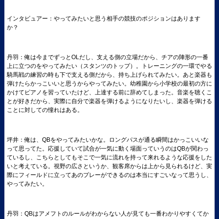
インタビュアー：やってみたいと思う相手の競技のポジションはあります
か？
丹羽：俺は今までずっとOLだし、支える側の立場だから、チアの陣形の一番
上に立つのをやってみたい（スタンツのトップ）。トレーニングの一環でやる
騎馬戦の練習の時も下で支える側だから、持ち上げられてみたい。あと楽器も
弾けたらかっこいいと思うからやってみたい。幼稚園から小学校の最初の方に
かけてピアノを習っていたけど、上達する前に辞めてしまった。音楽を聴くこ
とが好きだから、実際に自分で楽器を弾けるようになりたいし、楽器を弾ける
ことに対しての憧れはある。
坪井：俺は、QBをやってみたいかな。ロングパスが通る瞬間はかっこいいな
って思ってた。応援していて試合が一気に動く場面っていうのはQBが関わっ
ているし、こちらとしてもそこで一気に流れを持って来れるような応援をした
いと考えている。視野の広さというか、観客席からは上から見られるけど、実
際にフィールドに立ってあのプレーができるのは本当にすごいなって思うし、
やってみたい。
丹羽：QBはアメフトのルールがわからない人が見ても一番わかりやすくてか