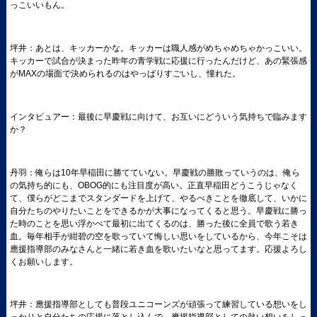
っこいいもん。
坪井：あとは、キッカーかな。キッカーは職人感がめちゃめちゃかっこいい。
キッカーで試合が決まった昨年の青学戦に応援に行ったんだけど、あの緊張感
がMAXの場面で決められるのはやっぱりすごいし、憧れた。
インタビュアー：最後に早慶戦に向けて、お互いにどういう気持ちで臨みます
か？
丹羽：俺らは10年早稲田に勝てていない。早慶戦の勝敗っていうのは、俺ら
の気持ち的にも、OBOG的にも注目度が高い。正直早稲田どうこうじゃなく
て、僕らがどこまでスタンダードを上げて、やるべきことを徹底して、いかに
自分たちのやりたいことをできるかが大事になってくると思う。早慶戦に勝っ
た時のことを思い浮かべて最初に出てくるのは、勝った後に全員で歌う若き
血。毎年相手が紺碧の空を歌っていて悔しい思いをしているから、今年こそは
應援指導部のみなさんと一緒に若き血を歌いたいなと思ってます。応援よろし
くお願いします。
坪井：應援指導部としても普段ユニコーンズが頑張って練習している想いをし