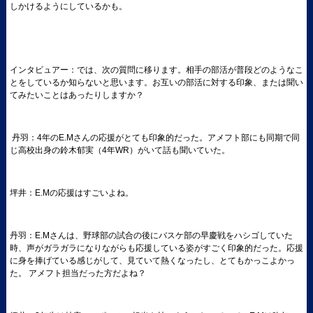
しかけるようにしているかも。
インタビュアー：では、次の質問に移ります。相手の部活が普段どのようなこ
とをしているか知らないと思います。お互いの部活に対する印象、または聞い
てみたいことはあったりしますか？
丹羽：4年のE.Mさんの応援がとても印象的だった。アメフト部にも同期で同
じ高校出身の鈴木郁実（4年WR）がいて話も聞いていた。
坪井：E.Mの応援はすごいよね。
丹羽：E.Mさんは、野球部の試合の後にバスケ部の早慶戦をハシゴしていた
時、声がガラガラになりながらも応援している姿がすごく印象的だった。応援
に身を捧げている感じがして、見ていて熱くなったし、とてもかっこよかっ
た。 アメフト担当だった方だよね？