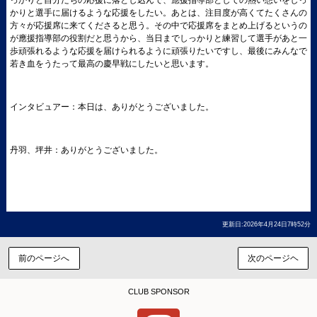
っかりと自分たちの応援に落とし込んで、應援指導部としての熱い想いをしっ
かりと選手に届けるような応援をしたい。あとは、注目度が高くてたくさんの
方々が応援席に来てくださると思う。その中で応援席をまとめ上げるというの
が應援指導部の役割だと思うから、当日までしっかりと練習して選手があと一
歩頑張れるような応援を届けられるように頑張りたいですし、最後にみんなで
若き血をうたって最高の慶早戦にしたいと思います。
インタビュアー：本日は、ありがとうございました。
丹羽、坪井：ありがとうございました。
更新日:2026年4月24日7時52分
前のページへ
次のページヘ
CLUB SPONSOR