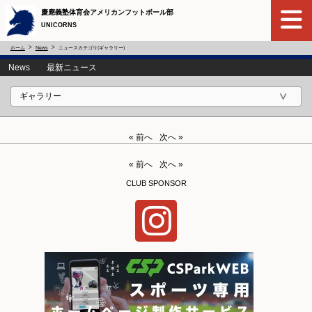
慶應義塾体育会アメリカンフットボール部
UNICORNS
ホーム
News
ニュースカテゴリ(ギャラリー)
News 最新ニュース
« 前へ
次へ »
« 前へ
次へ »
CLUB SPONSOR