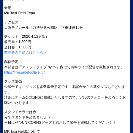
会場
MK Taxi Field Expo
アクセス
大阪モノレール「万博記念公園駅」下車徒歩15分
チケット（2026.4.12更新）
前売券：1,300円
当日券：1,500円
前売券のご購入はこちら＞
配信予定
本試合は『アメフトライブ by rtv』内にて有料ライブ配信が実施されます。
https://live.amefootlive.jp/
グッズ販売
今試合では、グッズを多数販売予定です！本試合からの新グッズもございま
す。
詳細はチーム公式SNSに掲載いたしますので、SNSのフォローをよろしくお
願いいたします！
スタンドカラーは
赤
！
赤
でスタンドを染めましょう!
当日はぜひUNICORNSグッズを着用して試合を観戦してください！！
MK Taxi Fieldについて