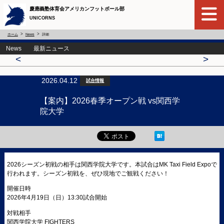
慶應義塾体育会アメリカンフットボール部
UNICORNS
ホーム
News
詳細
News 最新ニュース
<
>
2026.04.12
試合情報
【案内】2026春季オープン戦 vs関西学
院大学
2026シーズン初戦の相手は関西学院大学です。本試合はMK Taxi Field Expoで
行われます。シーズン初戦を、ぜひ現地でご観戦ください！
開催日時
2026年4月19日（日）13:30試合開始
対戦相手
関西学院大学 FIGHTERS