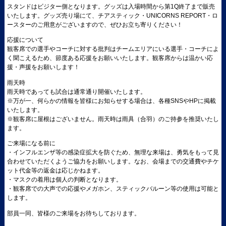
スタンドは
ビジター側
となります。
グッズは入場時間から第1Q終了
まで販売
いたします。グッズ売り場にて、チアスティック・UNICORNS REPORT・ロ
ースターのご用意がございますので、ぜひお立ち寄りください！
応援について
観客席での選手やコーチに対する批判はチームエリアにいる選手・コーチによ
く聞こえるため、節度ある応援をお願いいたします。観客席からは温かい応
援・声援をお願いします！
雨天時
雨天時であっても試合は通常通り開催いたします。
※万が一、何らかの情報を皆様にお知らせする場合は、各種SNSやHPに掲載
いたします。
※観客席に屋根はございません。雨天時は雨具（合羽）のご持参を推奨いたし
ます。
ご来場になる前に
・インフルエンザ等の感染症拡大を防ぐため、無理な来場は、勇気をもって見
合わせていただくようご協力をお願いします。なお、会場までの交通費やチケ
ット代金等の返金は応じかねます。
・マスクの着用は個人の判断となります。
・観客席での大声での応援やメガホン、スティックバルーン等の使用は可能と
します。
部員一同、皆様のご来場をお待ちしております。