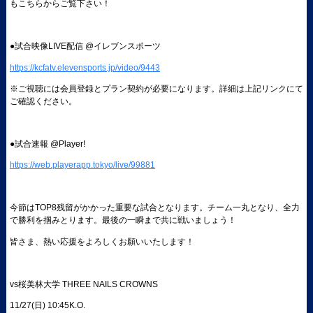
もこちらからご覧下さい！
●試合映像LIVE配信 @イレブンスポーツ
https://kcfatv.elevensports.jp/video/9443
※ご視聴には会員登録とプラン契約が必要になります。詳細は上記リンクにて
ご確認ください。
●試合速報 @Player!
https://web.playerapp.tokyo/live/99881
今節はTOP8残留がかかった重要な試合となります。チーム一丸となり、全力
で勝利を掴みとります。最後の一瞬まで共に戦いましょう！
皆さま、熱い応援をよろしくお願いいたします！
vs桜美林大学 THREE NAILS CROWNS
11/27(日) 10:45K.O.