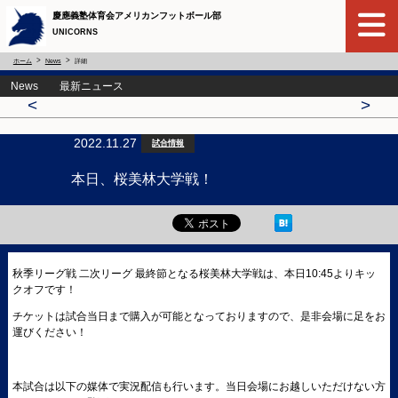
慶應義塾体育会アメリカンフットボール部
UNICORNS
ホーム
News
詳細
News 最新ニュース
<
>
2022.11.27
試合情報
本日、桜美林大学戦！
秋季リーグ戦 二次リーグ 最終節となる桜美林大学戦は、本日10:45よりキッ
クオフです！
チケットは試合当日まで購入が可能となっておりますので、是非会場に足をお
運びください！
本試合は以下の媒体で実況配信も行います。当日会場にお越しいただけない方