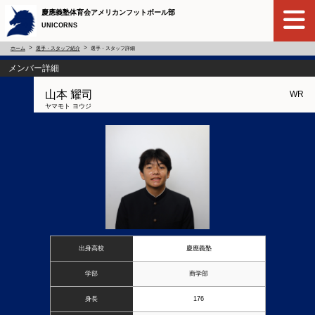
慶應義塾体育会アメリカンフットボール部
UNICORNS
ホーム
選手・スタッフ紹介
選手・スタッフ詳細
メンバー詳細
山本 耀司
WR
ヤマモト ヨウジ
出身高校
慶應義塾
学部
商学部
身長
176