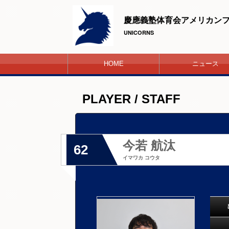
慶應義塾体育会アメリカン
UNICORNS
HOME
ニュース
PLAYER / STAFF
今若 航汰
62
イマワカ コウタ