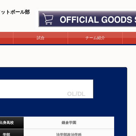
フットボール部
試合
チーム紹介
OL/DL
出身高校
鎌倉学園
学部
法学部政治学科