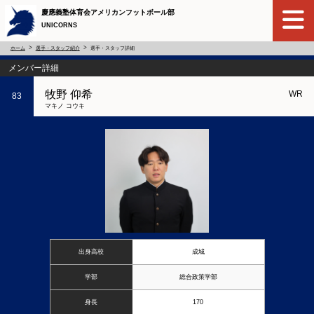
慶應義塾体育会アメリカンフットボール部
UNICORNS
ホーム
選手・スタッフ紹介
選手・スタッフ詳細
メンバー詳細
牧野 仰希
WR
83
マキノ コウキ
出身高校
成城
学部
総合政策学部
身長
170